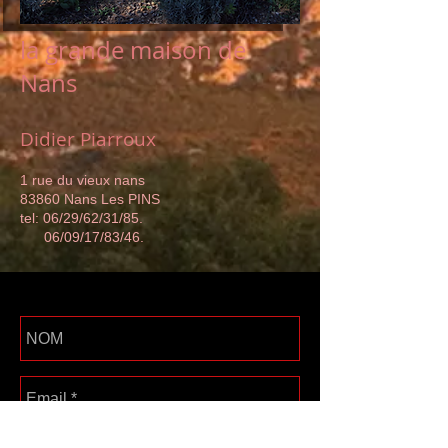
la grande maison de
Nans
Didier Piarroux
1 rue du vieux nans
83860 Nans Les PINS
tel: 06/29/62/31/85.
06/09/17/83/46.